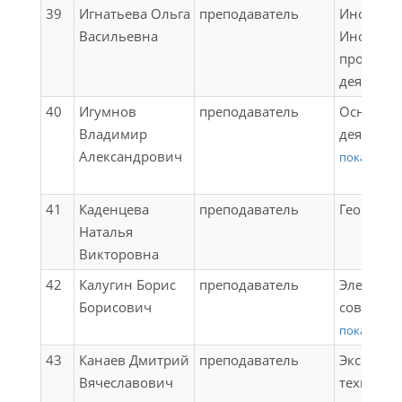
практика
39
Игнатьева Ольга
преподаватель
Иностран
специаль
Васильевна
Иностран
(конструк
професс
технологи
деятельн
Выполнен
40
Игумнов
преподаватель
Основы 
рабочей 
Владимир
деятельн
Осмотрщ
Александрович
Конструк
показать в
вагонов;
обслужив
практика
подвижно
41
Каденцева
преподаватель
Географи
специаль
видам) (
Наталья
Осмотрщ
дизель-по
Викторовна
вагонов 4
Конструк
ПРОИЗВО
42
Калугин Борис
преподаватель
Электром
обслужив
ПРАКТИК
Борисович
совмести
подвижно
(ПРЕДДИ
защиты;
показать в
видам)
Государс
Электрич
(электро
43
Канаев Дмитрий
преподаватель
Эксплуат
аттестац
измерени
состав);
Вячеславович
техничес
Техничес