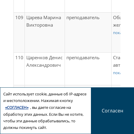
подразде
грузов);
ПРОИЗВО
практика
Выполнен
ПРОИЗВО
ПРАКТИК
эксплуат
професси
109
Царева Марина
преподаватель
Общие в
ПРАКТИК
(ПРЕДДИ
станцион
пути 2 ра
Викторовна
железных
(ПРЕДДИ
микропро
практика
ПТЭ, инс
показать в
Государс
диагност
професси
безопасн
аттестац
железно
разряда;
Правила 
автомати
ПРОИЗВО
эксплуат
110
Царенков Денис
преподаватель
Станцио
Специаль
ПРАКТИК
дорог Ро
Александрович
автомати
ПРОИЗВО
(ПРЕДДИ
Федераци
телемеха
показать в
ПРАКТИК
Государс
Развитие
Микропр
(ПРЕДДИ
аттестац
пассажир
микроэл
Государс
111
Чилингири
преподаватель
Индивиду
Квалифи
Сайт использует cookie, данные об IP-адресе
системы 
аттестац
Илья
Электрот
экзамен;
и местоположении. Нажимая кнопку
автомати
Алексеевич
Электрон
Техничес
«СОГЛАСЕН»
, вы даете согласие на
Микропр
Согласен
микропро
обработку этих данных. Если Вы не хотите,
железных
микроэл
техника;
чтобы эти данные обрабатывались, то
безопасн
системы 
Транспор
должны покинуть сайт.
учебная 
автомати