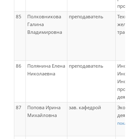
подвижно
экзамен
професси
(теплово
поезда) 
85
Полковникова
преподаватель
Техническ
безопасн
Галина
железно
поездов;
Владимировна
транспор
Эксплуат
состава (
подвижно
(вагоны)
86
Полянина Елена
преподаватель
Иностран
безопасн
Николаевна
Инострав
поездов;
Иностран
практика
професс
специаль
деятельн
(ремонтна
87
Попова Ирина
зав. кафедрой
Экономич
практика
Михайловна
деятельн
специаль
предпри
показать в
(эксплуат
железно
Организ
транспор