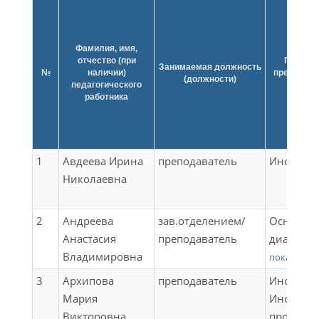
Фамилия, имя,
отчество (при
Препод
Занимаемая должность
№
наличии)
предметы,
(должности)
педагогического
работника
1
Авдеева Ирина
преподаватель
Информа
Николаевна
2
Андреева
зав.отделением/
Основы т
Анастасия
преподаватель
диагност
Владимировна
Теоретич
показать в
построен
3
Архипова
преподаватель
Иностран
эксплуат
Мария
Иностран
микропро
Викторовна
професс