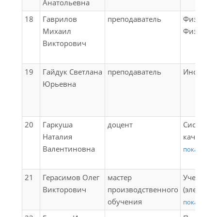
Анатольевна
электрич
радиоэле
подстанц
18
Гаврилов
преподаватель
Физическ
оборудов
Ремонт и
Михаил
Физика
учебная 
устройст
Викторович
(проверк
электрос
обслужи
Аппарату
аппаратур
19
Гайдук Светлана
преподаватель
Иностра
наладки 
ПРОИЗВО
Юрьевна
электрос
ПРАКТИК
Обеспеч
(ПРЕДДИ
безопасн
Государс
20
Гаркуша
доцент
Системы
эксплуат
аттестац
Наталия
качества 
оборудо
Валентиновна
железно
показать в
электрич
транспор
подстанц
Системы
Техничес
21
Герасимов Олег
мастер
Учебная 
качества;
железных
Викторович
производственного
(электро
Цифровые
безопасн
обучения
слесарная
показать в
професс
Выполнен
Учебная 