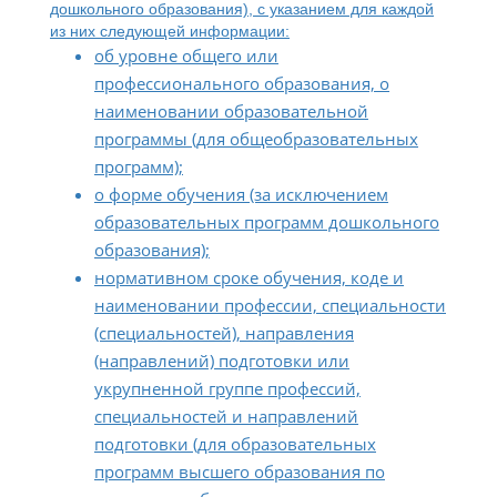
дошкольного образования), с указанием для каждой
из них следующей информации:
об уровне общего или
профессионального образования, о
наименовании образовательной
программы (для общеобразовательных
программ);
о форме обучения (за исключением
образовательных программ дошкольного
образования);
нормативном сроке обучения, коде и
наименовании профессии, специальности
(специальностей), направления
(направлений) подготовки или
укрупненной группе профессий,
специальностей и направлений
подготовки (для образовательных
программ высшего образования по