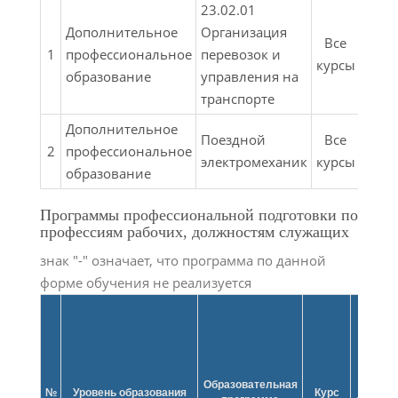
23.02.01
Дополнительное
Организация
Все
Вс
1
профессиональное
перевозок и
курсы
фор
образование
управления на
транспорте
Дополнительное
Поездной
Все
Вс
2
профессиональное
электромеханик
курсы
фор
образование
Программы профессиональной подготовки по
профессиям рабочих, должностям служащих
знак "-" означает, что программа по данной
форме обучения не реализуется
Образовательная
Форма
№
Уровень образования
Курс