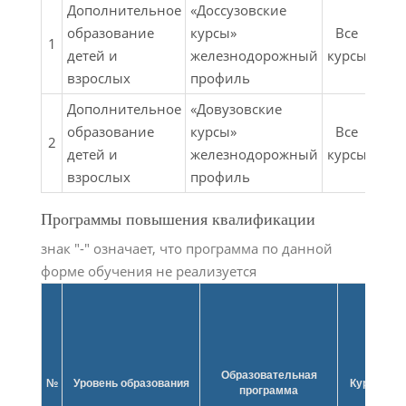
Дополнительное
«Доссузовские
образование
курсы»
Все
Вс
1
детей и
железнодорожный
курсы
фор
взрослых
профиль
Дополнительное
«Довузовские
образование
курсы»
Все
Вс
2
детей и
железнодорожный
курсы
фор
взрослых
профиль
Программы повышения квалификации
знак "-" означает, что программа по данной
форме обучения не реализуется
Образовательная
Ф
№
Уровень образования
Курс
программа
об