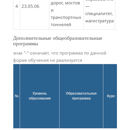
дорог, мостов
4
23.05.06
—
состо
и
специалитет,
желез
транспортных
магистратура
пути
тоннелей
Дополнительные общеобразовательные
программы
знак "-" означает, что программа по данной
форме обучения не реализуется
Уровень
Образовательная
Фор
№
Курс
образования
программа
обуч