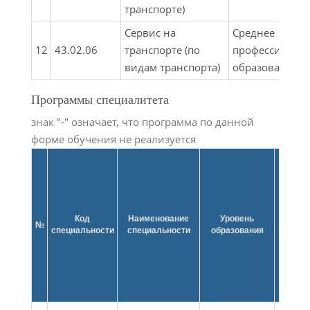
транспорте)
Сервис на
Среднее
12
43.02.06
транспорте (по
профессионал
видам транспорта)
образование
Программы специалитета
знак "-" означает, что программа по данной
форме обучения не реализуется
Обр
Код
Наименование
Уровень
п
№
специальности
специальности
образования
нап