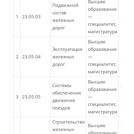
Высшее
Подвижной
образование
состав
1
23.05.03
—
Локо
железных
специалитет,
дорог
магистратура
Высшее
Эксплуатация
образование
Магис
2
23.05.04
железных
—
транс
дорог
специалитет,
магистратура
Высшее
Системы
Автом
образование
обеспечения
телем
3
23.05.05
—
движения
желез
специалитет,
поездов
транс
магистратура
Строительство
Высшее
Управ
железных
образование
техни