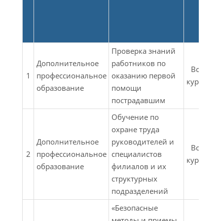
Проверка знаний
Дополнительное
работников по
Все
1
профессиональное
оказанию первой
курсы
ф
образование
помощи
пострадавшим
Обучение по
охране труда
Дополнительное
руководителей и
Все
2
профессиональное
специалистов
курсы
ф
образование
филиалов и их
структурных
подразделений
«Безопасные
методы и приемы