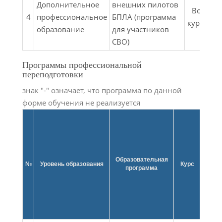
Дополнительное
внешних пилотов
Все
4
профессиональное
БПЛА (программа
курсы
ф
образование
для участников
СВО)
Программы профессиональной
переподготовки
знак "-" означает, что программа по данной
форме обучения не реализуется
Образовательная
Фор
№
Уровень образования
Курс
программа
обуче