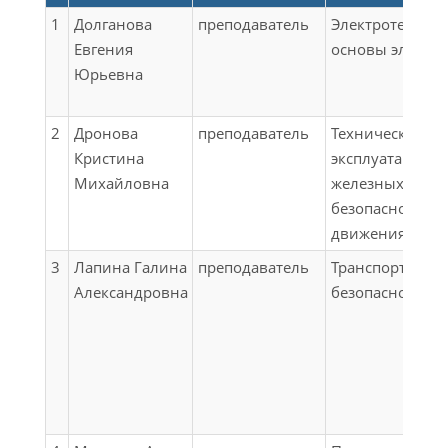
1
Долганова
преподаватель
Электротехника
Евгения
основы электр
Юрьевна
2
Дронова
преподаватель
Техническая
Кристина
эксплуатация
Михайловна
железных дорог
безопасность
движения
3
Лапина Галина
преподаватель
Транспортная
Александровна
безопасность