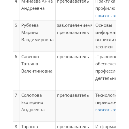
4
Минаева Анна
преподаватель
Практика по
Андреевна
профилю
специальности
показать все
(организация
5
Рублева
зав.отделением/
Основы
сервисного
Марина
преподаватель
информатики и
обслуживания);
Владимировна
вычислительн
Обеспечение
техники
грузовых перев
6
Савенко
преподаватель
.Правовое
(на
Татьяна
обеспечение
железнодорож
Валентиновна
профессиональ
транспорте);
деятельности
Перевозка груз
особых условия
Итоговая аттес
7
Солопова
преподаватель
Технология
Екатерина
перевозочного
Андреевна
процесса (на
показать все
железнодорож
транспорте);
8
Тарасов
преподаватель
Информационн