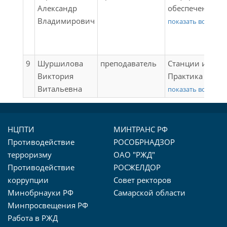
Практика по
Александр
обеспечение
профилю
Владимирович
перевозочного
показать все
специальности
процесса и
(организация
автоматизиров
перевозочного
системы управ
9
Шуршилова
преподаватель
Станции и узлы
процесса);
на транспорте (
Виктория
Практика по
Организация
железнодорож
Витальевна
профилю
показать все
движения (на
транспорте);
специальности
железнодорож
Организация
(организация
транспорте);
движения (на
транспортно-
НЦПТИ
МИНТРАНС РФ
Итоговая аттес
железнодорож
логистической
Противодействие
РОСОБРНАДЗОР
транспорте);
деятельности);
терроризму
ОАО "РЖД"
Транспортно-
Итоговая аттес
Противодействие
РОСЖЕЛДОР
экспедиционна
коррупции
Совет ректоров
деятельность (
Минобрнауки РФ
Самарской области
железнодорож
Минпросвещения РФ
транспорте);
Работа в РЖД
Итоговая аттес