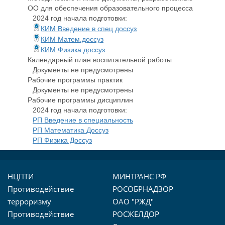
ОО для обеспечения образовательного процесса
2024 год начала подготовки:
КИМ Введение в спец доссуз
КИМ Матем.доссуз
КИМ Физика доссуз
Календарный план воспитательной работы
Документы не предусмотрены
Рабочие программы практик
Документы не предусмотрены
Рабочие программы дисциплин
2024 год начала подготовки:
РП Введение в специальность
РП Математика Доссуз
РП Физика Доссуз
НЦПТИ
МИНТРАНС РФ
Противодействие
РОСОБРНАДЗОР
терроризму
ОАО "РЖД"
Противодействие
РОСЖЕЛДОР