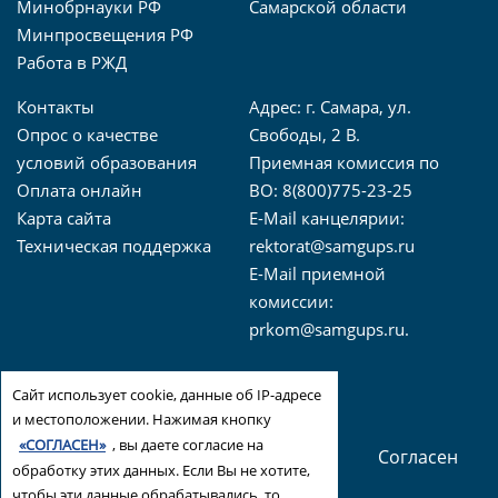
Минобрнауки РФ
Самарской области
Минпросвещения РФ
Работа в РЖД
Контакты
Адрес: г. Самара, ул.
Опрос о качестве
Свободы, 2 В.
условий образования
Приемная комиссия по
Оплата онлайн
ВО: 8(800)775-23-25
Карта сайта
E-Mail канцелярии:
Техническая поддержка
rektorat@samgups.ru
E-Mail приемной
комиссии:
prkom@samgups.ru.
Cогласие на использование файлов cookie
Сайт использует cookie, данные об IP-адресе
Все права защищены © 2026 — "Приволжский
и местоположении. Нажимая кнопку
«СОГЛАСЕН»
, вы даете согласие на
государственный университет путей сообщения"
Согласен
обработку этих данных. Если Вы не хотите,
чтобы эти данные обрабатывались, то