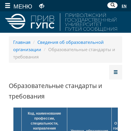
МЕНЮ
EN
Главная
/
Сведения об образовательной
организации
/
Образовательные стандарты и
требования
Образовательные стандарты и
требования
Код, наименование
профессии,
специальности,
О федер
направления
государс