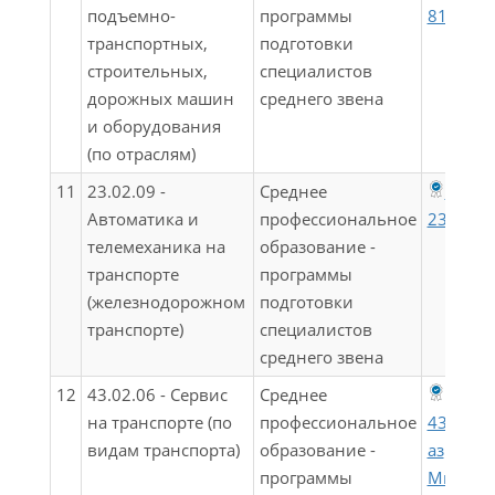
подъемно-
программы
81
транспортных,
подготовки
строительных,
специалистов
дорожных машин
среднего звена
и оборудования
(по отраслям)
11
23.02.09 -
Среднее
ФГОС
Автоматика и
профессиональное
23.02.0
телемеханика на
образование -
транспорте
программы
(железнодорожном
подготовки
транспорте)
специалистов
среднего звена
12
43.02.06 - Сервис
Среднее
на транспорте (по
профессиональное
43.02.0
видам транспорта)
образование -
аз
программы
Минпро