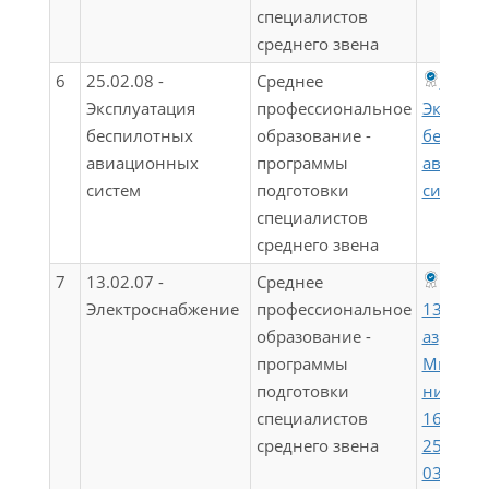
специалистов
среднего звена
6
25.02.08 -
Среднее
25.02
Эксплуатация
профессиональное
Эксплуа
беспилотных
образование -
беспил
авиационных
программы
авиаци
систем
подготовки
систем
специалистов
среднего звена
7
13.02.07 -
Среднее
Электроснабжение
профессиональное
13.02.0
образование -
аз
программы
Минпро
подготовки
ния Рос
специалистов
16.04.2
среднего звена
255 (ред
03.07.20