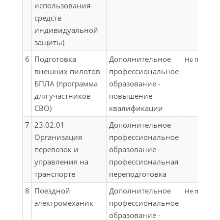
использования
средств
индивидуальной
защиты)
6
Подготовка
Дополнительное
Не примен
внешних пилотов
профессиональное
БПЛА (программа
образование -
для участников
повышение
СВО)
квалификации
7
23.02.01
Дополнительное
Организация
профессиональное
перевозок и
образование -
управления на
профессиональная
транспорте
переподготовка
8
Поездной
Дополнительное
Не примен
электромеханик
профессиональное
образование -