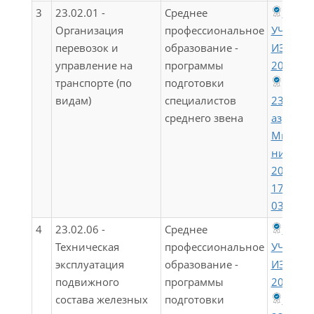
3
23.02.01 -
Среднее
ФГОС 
Организация
профессиональное
УЧЕТОМ
перевозок и
образование -
ИЗМЕН
управление на
программы
2022)(Д)
транспорте (по
подготовки
видам)
специалистов
23.02.0
среднего звена
аз
Минпро
ния Рос
20.03.2
176 (ред
03.07.20
4
23.02.06 -
Среднее
ФГОС 
Техническая
профессиональное
УЧЕТОМ
эксплуатация
образование -
ИЗМЕН
подвижного
программы
2022)(Т)
состава железных
подготовки
ФГОС