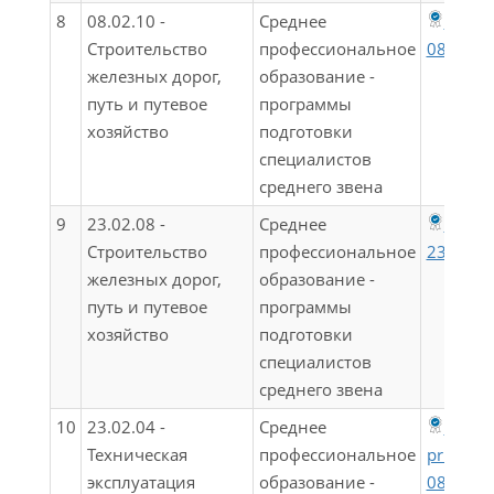
8
08.02.10 -
Среднее
ФГОС 
Строительство
профессиональное
08.02.1
железных дорог,
образование -
путь и путевое
программы
хозяйство
подготовки
специалистов
среднего звена
9
23.02.08 -
Среднее
ФГОС
Строительство
профессиональное
23.02.0
железных дорог,
образование -
путь и путевое
программы
хозяйство
подготовки
специалистов
среднего звена
10
23.02.04 -
Среднее
23.02.
Техническая
профессиональное
prikaz-
эксплуатация
образование -
08_02_2