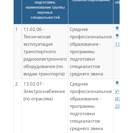
Уровень образования
подготовки,
образова
наименование группы
станда
научных
специальностей
1
11.02.06 -
Среднее
ФГОС 
Техническая
профессиональное
ФГОС
эксплуатация
образование -
11.02.0
транспортного
программы
радиоэлектронного
подготовки
оборудования (по
специалистов
видам транспорта)
среднего звена
2
13.02.07 -
Среднее
ФГОС 
Электроснабжение
профессиональное
УЧЕТОМ
(по отраслям)
образование -
ИЗМЕН
программы
2022)(Э)
подготовки
специалистов
среднего звена