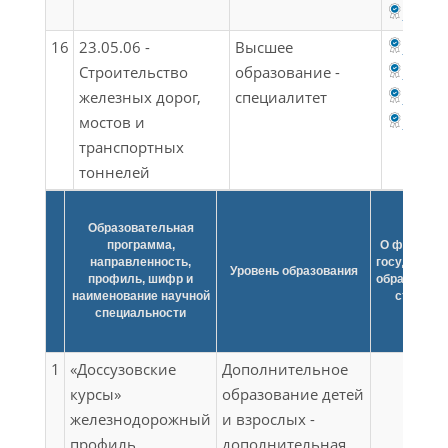
ФГОС 
16
23.05.06 -
Высшее
ФГОС 
Строительство
образование -
ФГОС 
железных дорог,
специалитет
ФГОС 
мостов и
ФГОС 
транспортных
тоннелей
Образовательная
программа,
О федерал
направленность,
государств
Уровень образования
профиль, шифр и
образовате
наименование научной
стандар
специальности
1
«Доссузовские
Дополнительное
курсы»
образование детей
железнодорожный
и взрослых -
профиль
дополнительная