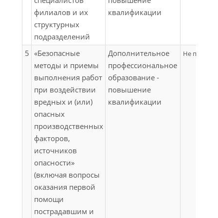
специалистов
повышение
филиалов и их
квалификации
структурных
подразделений
5
«Безопасные
Дополнительное
Не примен
методы и приемы
профессиональное
выполнения работ
образование -
при воздействии
повышение
вредных и (или)
квалификации
опасных
производственных
факторов,
источников
опасности»
(включая вопросы
оказания первой
помощи
пострадавшим и