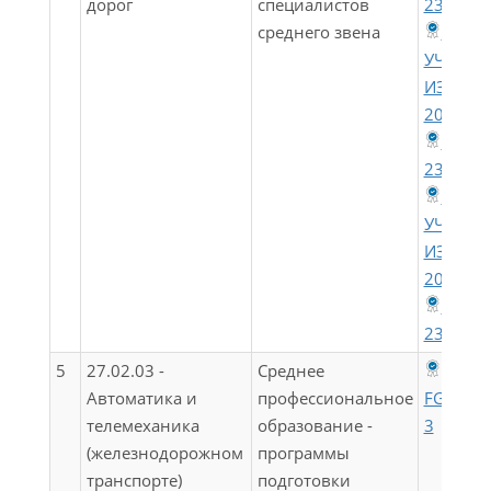
дорог
специалистов
23.02.0
среднего звена
ФГОС 
УЧЕТОМ
ИЗМЕН
2022)(Т)
ФГОС
23.02.0
ФГОС 
УЧЕТОМ
ИЗМЕН
2022)(Т)
ФГОС
23.02.0
5
27.02.03 -
Среднее
Автоматика и
профессиональное
FGOS_27
телемеханика
образование -
3
(железнодорожном
программы
транспорте)
подготовки