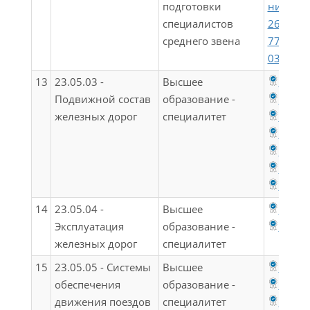
подготовки
ния Рос
специалистов
26.08.2
среднего звена
777 (ред
03.07.20
13
23.05.03 -
Высшее
ФГОС 
Подвижной состав
образование -
ФГОС 
железных дорог
специалитет
ФГОС 
ФГОС 
ФГОС 
ФГОС 
ФГОС 
14
23.05.04 -
Высшее
ФГОС 
Эксплуатация
образование -
ФГОС 
железных дорог
специалитет
15
23.05.05 - Системы
Высшее
ФГОС 
обеспечения
образование -
ФГОС 
движения поездов
специалитет
ФГОС 